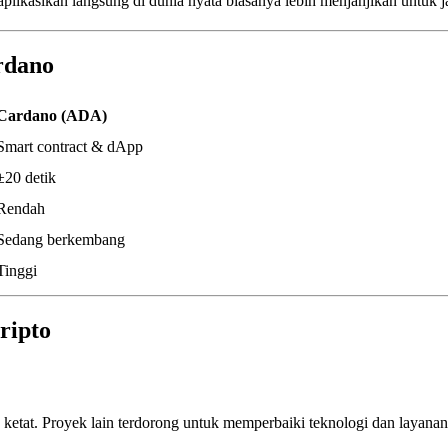
diaplikasikan langsung di dunia nyata biasanya lebih menjanjikan untuk
rdano
Cardano (ADA)
Smart contract & dApp
±20 detik
Rendah
Sedang berkembang
Tinggi
ripto
ketat. Proyek lain terdorong untuk memperbaiki teknologi dan layana