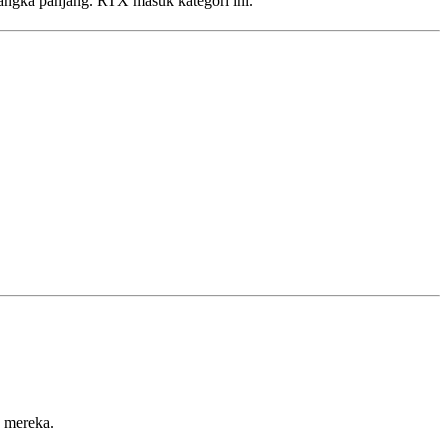
 jangka panjang. RTX masuk kategori ini.
n mereka.