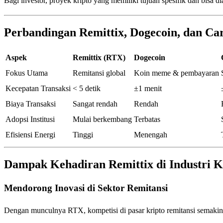
Bagi investor, proyek kripto yang memiliki tujuan spesifik dan bisa 
Perbandingan Remittix, Dogecoin, dan Ca
Aspek
Remittix (RTX)
Dogecoin
Fokus Utama
Remitansi global
Koin meme & pembayaran
Kecepatan Transaksi
< 5 detik
±1 menit
Biaya Transaksi
Sangat rendah
Rendah
Adopsi Institusi
Mulai berkembang
Terbatas
Efisiensi Energi
Tinggi
Menengah
Dampak Kehadiran Remittix di Industri K
Mendorong Inovasi di Sektor Remitansi
Dengan munculnya RTX, kompetisi di pasar kripto remitansi semakin 